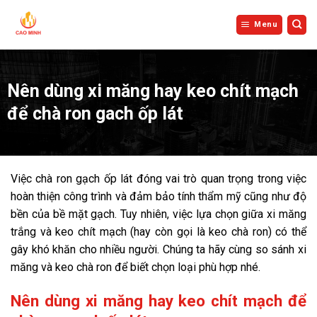
Bỏ
qua
Menu
nội
dung
Nên dùng xi măng hay keo chít mạch
để chà ron gach ốp lát
Việc chà ron gạch ốp lát đóng vai trò quan trọng trong việc
hoàn thiện công trình và đảm bảo tính thẩm mỹ cũng như độ
bền của bề mặt gạch. Tuy nhiên, việc lựa chọn giữa xi măng
trắng và keo chít mạch (hay còn gọi là keo chà ron) có thể
gây khó khăn cho nhiều người. Chúng ta hãy cùng so sánh xi
măng và keo chà ron để biết chọn loại phù hợp nhé.
Nên dùng xi măng hay keo chít mạch để