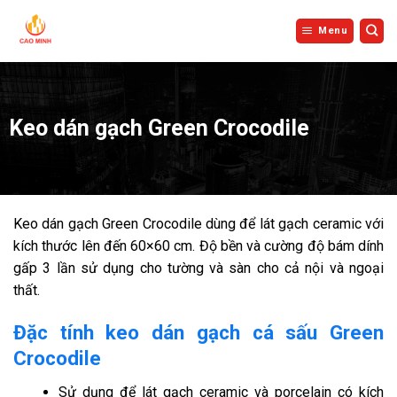
Bỏ
qua
Menu
nội
dung
Keo dán gạch Green Crocodile
Keo dán gạch Green Crocodile dùng để lát gạch ceramic với
kích thước lên đến 60×60 cm. Độ bền và cường độ bám dính
gấp 3 lần sử dụng cho tường và sàn cho cả nội và ngoại
thất.
Đặc tính keo dán gạch cá sấu Green
Crocodile
Sử dụng để lát gạch ceramic và porcelain có kích