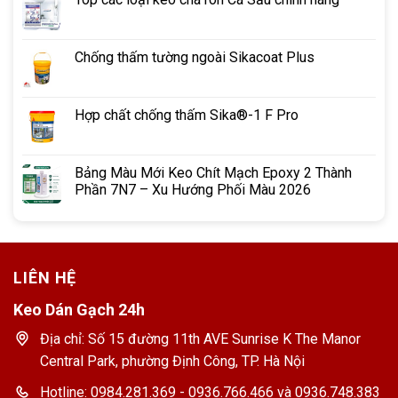
Chống thấm tường ngoài Sikacoat Plus
Hợp chất chống thấm Sika®-1 F Pro
Bảng Màu Mới Keo Chít Mạch Epoxy 2 Thành
Phần 7N7 – Xu Hướng Phối Màu 2026
LIÊN HỆ
Keo Dán Gạch 24h
Địa chỉ: Số 15 đường 11th AVE Sunrise K The Manor
Central Park, phường Định Công, TP. Hà Nội
Hotline: 0984.281.369 - 0936.766.466 và 0936.748.383