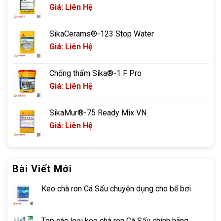
Giá: Liên Hệ
SikaCerams®-123 Stop Water
Giá: Liên Hệ
Chống thấm Sika®-1 F Pro
Giá: Liên Hệ
SikaMur®-75 Ready Mix VN
Giá: Liên Hệ
Bài Viết Mới
Keo chà ron Cá Sấu chuyên dụng cho bể bơi
Top các loại keo chà ron Cá Sấu chính hãng