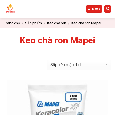
Bỏ
qua
Menu
nội
dung
Trang chủ
/
Sản phẩm
/
Keo chà ron
/
Keo chà ron Mapei
Keo chà ron Mapei