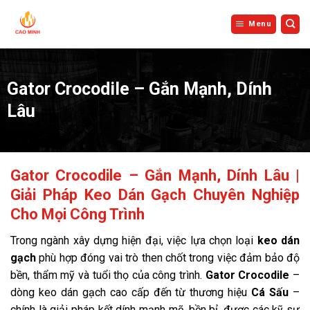
Bỏ
qua
Menu
nội
dung
Gator Crocodile – Gắn Mạnh, Dính
Lâu
Gator Crocodile – Gắn Mạnh, Dính Lâu |
Giải Pháp Keo Dán Gạch Chuyên Nghiệp
Cho Mọi Công Trình
Trong ngành xây dựng hiện đại, việc lựa chọn loại
keo dán
gạch
phù hợp đóng vai trò then chốt trong việc đảm bảo độ
bền, thẩm mỹ và tuổi thọ của công trình.
Gator Crocodile
–
dòng keo dán gạch cao cấp đến từ thương hiệu
Cá Sấu
–
chính là giải pháp kết dính mạnh mẽ, bền bỉ, được các kỹ sư