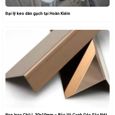
Đại lý keo dán gạch tại Hoàn Kiếm
Nẹp Inox Chữ L 30x10mm – Bảo Vệ Cạnh Góc Sắc Nét,