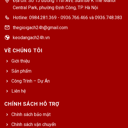
Địa chỉ: Số 15 đường 11th AVE Sunrise K The Manor
Central Park, phường Định Công, TP. Hà Nội
Hotline: 0984.281.369 - 0936.766.466 và 0936.748.383
thegioigach24h@gmail.com
keodangach24h.vn
VỀ CHÚNG TÔI
Giới thiệu
Sản phẩm
Công Trình – Dự Án
Liên hệ
CHÍNH SÁCH HỖ TRỢ
Chính sách bảo mật
Chính sách vận chuyển