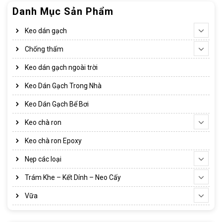
Danh Mục Sản Phẩm
Keo dán gạch
Chống thấm
Keo dán gạch ngoài trời
Keo Dán Gạch Trong Nhà
Keo Dán Gạch Bể Bơi
Keo chà ron
Keo chà ron Epoxy
Nẹp các loại
Keo Chống Thấm Là Gì?.
Trám Khe – Kết Dính – Neo Cấy
Keo chống thấm
chình là loại keo có khả năng bám dính
Vữa
chắc chắn trên bề mặt vật liệu, giúp mối dán bền chắc cộng
thêm tính chất đặc thù chống lại sự xâm nhập của nước giúp