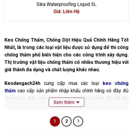
Sika Waterproofing Liquid 5L
Giá: Liên Hệ
Keo Chống Thấm, Chống Dột Hiệu Quả Chính Hãng Tốt
Nhất, là trong các loại vật liệu được sử dụng để thi công
chống thấm phổ biến hiện cho các công trình xây dựng.
Thị trường vật liệu chống thấm có nhiều thương hiệu với
giá thành đa dạng và chất lượng khác nhau.
Keodangach24h
cung cấp mua các loại
keo chống
thấm
cao cấp sản phẩm nhập khẩu chính hãng có đầy đủ
chủng loại, đáp ứng cho nhu cầu của khách hàng. Chi tiết các
Xem thêm
sản phẩm đều được chăm chút bổ sung, phân phối uy tín
đến từng khâu làm việc Hotline
0984.281.369
1
2
(CSKH).