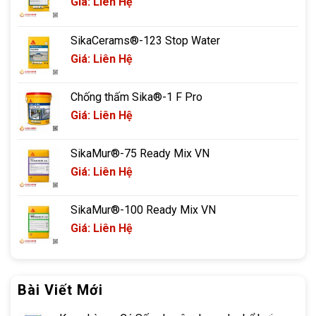
Giá: Liên Hệ
sử dụng nhiều:
SikaCerams®-123 Stop Water
Nhiều loại keo có tính đàn hồi giãn nở co ngót theo môi
Giá: Liên Hệ
trường và thời tiết, khiến cho việc dán keo chống thấm
dột ở khe tường, trần, khe nứt được thực hiện dễ dàng
và tiện lợi
Chống thấm Sika®-1 F Pro
Giá: Liên Hệ
Tính kết dính cao nên việc hàn gắn những vật liệu hiệu
quả cao, kèm theo khả năng chống thấm khiến cho công
SikaMur®-75 Ready Mix VN
năng của keo được tối đa hiệu quả. Một số loại keo như
Giá: Liên Hệ
keo composite được ứng dụng phổ biến trong biện
pháp bọc composite chống thấm.
SikaMur®-100 Ready Mix VN
Giá: Liên Hệ
Bài Viết Mới