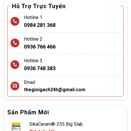
cho lớp keo đảm bảo tính chống thấm hiệu quả cao.
Hỗ Trợ Trực Tuyến
Hotline 1
Việc sử dụng keo giúp cho quá trình thi công diễn ra nhanh
0984 281 368
chóng. Hơn nữa giúp nhà thầu tiết kiệm công sức, thời gian
mà vẫn đảm bảo được chất lượng công trình. Vì các ưu điểm
Hotline 2
vượt trội của keo chống thấm mang lại hiện nay trên thị
0936 766 466
trường có nhiều thương hiệu khác nhau.
Hotline 3
>>> Xem chi tiết
các loại Kéo Dán Gạch
0936 748 383
Vì Sao Nên Sử Dụng Keo Chống Thấm?.
Email
Tuy không được dùng nhiều như sơn chống thấm hay màng
thegioigach24h@gmail.com
chống thấm nhưng keo chống thấm cũng khá quan trọng và
được dùng vào những mục đích như: Keo chống dột mái tôn,
keo chống thấm khe tường, trần nhà, tường nhà ngoài trời,
Sản Phẩm Mới
chống thấm nhà vệ sinh, cổ ống,…
SikaCeram®-255 Big Slab
– Có các nguyên nhân dẫn đến việc keo chống thấm được