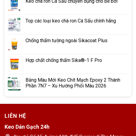
Keo chà ron Cá Sấu chuyên dụng cho bể bơi
Top các loại keo chà ron Cá Sấu chính hãng
Chống thấm tường ngoài Sikacoat Plus
Hợp chất chống thấm Sika®-1 F Pro
Những Trường Hợp Cần Sử Dụng Keo
Chống Dột.
Bảng Màu Mới Keo Chít Mạch Epoxy 2 Thành
Trám bít vết nứt trên bề mặt trần mái nhà bê tông
Phần 7N7 – Xu Hướng Phối Màu 2026
Chống thấm khe nứt trên bề mặt tường nhà
Chống thấm vết nứt mái, xử lý mối hở, mối bắt vít bị
hoen gỉ, điểm tiếp giáp mái tôn,…
LIÊN HỆ
Dán khe nứt sàn gỗ, cửa sổ,…
Keo Dán Gạch 24h
Xử lý những mối hở của thanh sắt hoặc các kim loại.