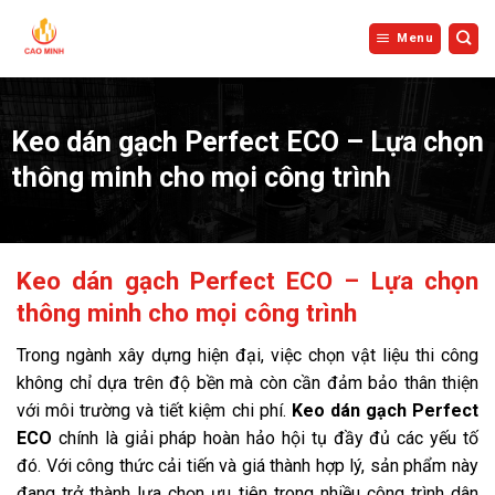
Bỏ
qua
Menu
nội
dung
Keo dán gạch Perfect ECO – Lựa chọn
thông minh cho mọi công trình
Keo dán gạch Perfect ECO – Lựa chọn
thông minh cho mọi công trình
Trong ngành xây dựng hiện đại, việc chọn vật liệu thi công
không chỉ dựa trên độ bền mà còn cần đảm bảo thân thiện
với môi trường và tiết kiệm chi phí.
Keo dán gạch Perfect
ECO
chính là giải pháp hoàn hảo hội tụ đầy đủ các yếu tố
đó. Với công thức cải tiến và giá thành hợp lý, sản phẩm này
đang trở thành lựa chọn ưu tiên trong nhiều công trình dân