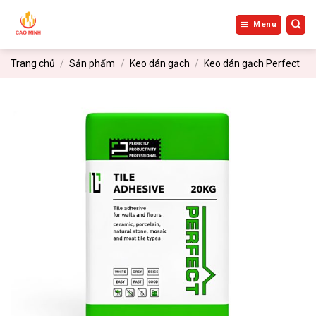
Bỏ
qua
Menu
nội
dung
Trang chủ
/
Sản phẩm
/
Keo dán gạch
/
Keo dán gạch Perfect