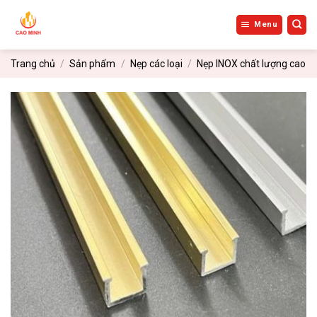
Bỏ
qua
Menu
nội
dung
Trang chủ
/
Sản phẩm
/
Nẹp các loại
/
Nẹp INOX chất lượng cao