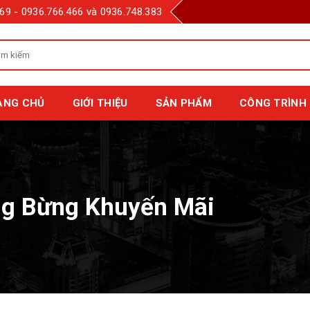
69 - 0936.766.466 và 0936.748.383
m
m
:
ANG CHỦ
GIỚI THIỆU
SẢN PHẨM
CÔNG TRÌNH 
ng Bừng Khuyến Mãi