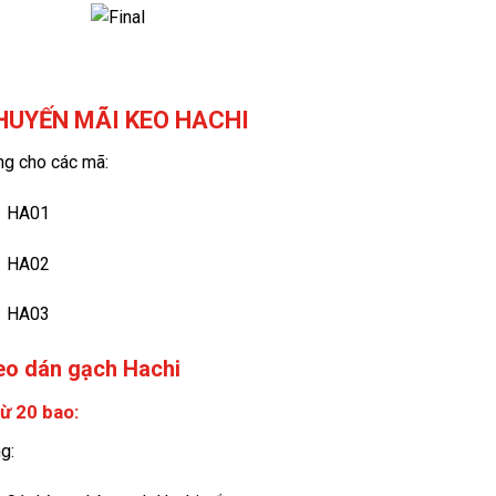
KHUYẾN MÃI KEO HACHI
ng cho các mã:
HA01
HA02
HA03
Keo dán gạch Hachi
ừ 20 bao:
g: