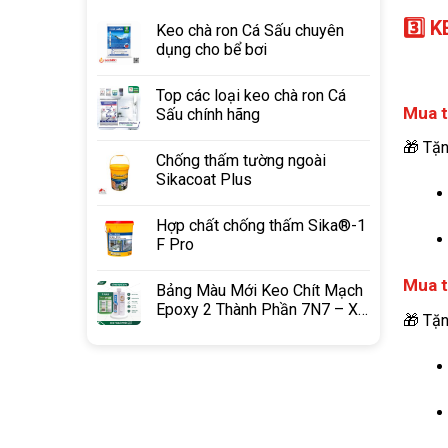
3️⃣ 
Keo chà ron Cá Sấu chuyên
dụng cho bể bơi
Top các loại keo chà ron Cá
Mua t
Sấu chính hãng
🎁 Tặn
Chống thấm tường ngoài
Sikacoat Plus
Hợp chất chống thấm Sika®-1
F Pro
Mua t
Bảng Màu Mới Keo Chít Mạch
Epoxy 2 Thành Phần 7N7 – Xu
🎁 Tặn
Hướng Phối Màu 2026