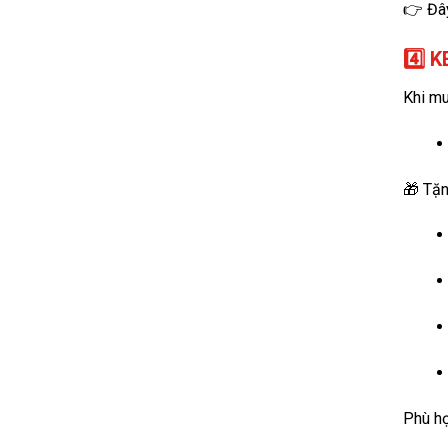
👉 Đây
4️⃣ 
Khi mu
🎁 Tặn
Phù hợ