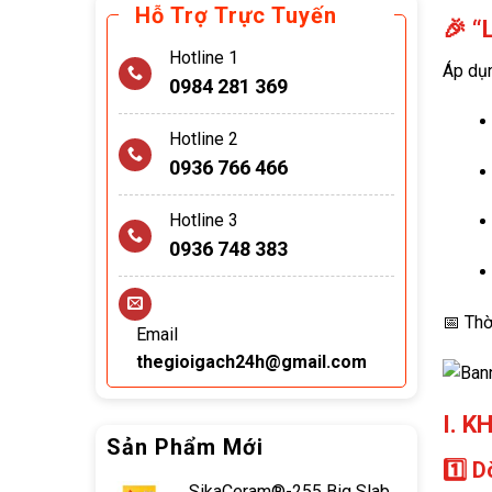
Hỗ Trợ Trực Tuyến
🎉 “
Hotline 1
Áp dụ
0984 281 369
Hotline 2
0936 766 466
Hotline 3
0936 748 383
📅 Th
Email
thegioigach24h@gmail.com
I. 
Sản Phẩm Mới
1️⃣ 
SikaCeram®-255 Big Slab