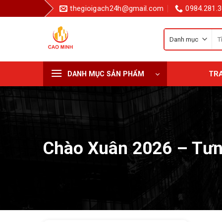
Bỏ
thegioigach24h@gmail.com
0984.281.3
qua
nội
Tì
dung
kiế
cho
TR
DANH MỤC SẢN PHẨM
Chào Xuân 2026 – Tư