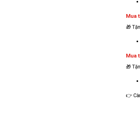
Mua t
🎁 Tặn
Mua t
🎁 Tặn
👉 Càn