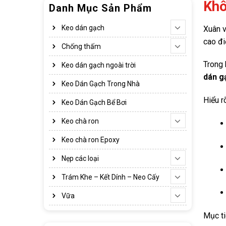
Khô
Danh Mục Sản Phẩm
Keo dán gạch
Xuân v
cao đi
Chống thấm
Trong 
Keo dán gạch ngoài trời
dán gạ
Keo Dán Gạch Trong Nhà
Hiểu r
Keo Dán Gạch Bể Bơi
Keo chà ron
Keo chà ron Epoxy
Nẹp các loại
Trám Khe – Kết Dính – Neo Cấy
Vữa
Mục t