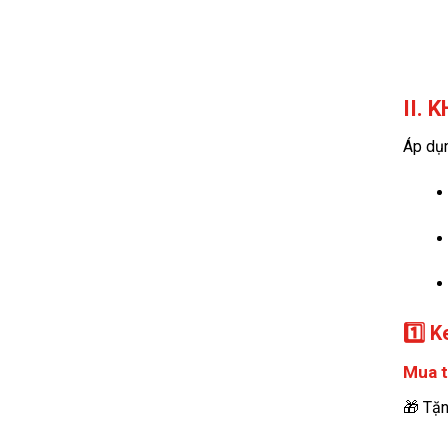
II. 
Áp dụ
1️⃣ 
Mua t
🎁 Tặn