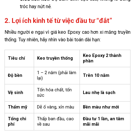
tróc hay nứt nẻ.
2. Lợi ích kinh tế từ việc đầu tư “đắt”
Nhiều người e ngại vì giá keo Epoxy cao hơn xi măng truyền
thống. Tuy nhiên, hãy nhìn vào bài toán dài hạn:
Keo Epoxy 2 thành
Tiêu chí
Keo truyền thống
phần
1 – 2 năm (phải làm
Độ bền
Trên 10 năm
lại)
Tốn hóa chất, tốn
Vệ sinh
Lau nhẹ là sạch
sức
Thẩm mỹ
Dễ ố vàng, xỉn màu
Bền màu như mới
Tổng chi
Thấp ban đầu, cao
Đầu tư 1 lần, an tâm
phí
về sau
mãi mãi