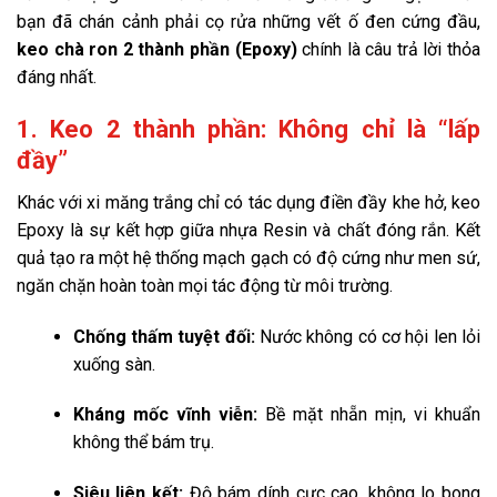
bạn đã chán cảnh phải cọ rửa những vết ố đen cứng đầu,
keo chà ron 2 thành phần (Epoxy)
chính là câu trả lời thỏa
đáng nhất.
1. Keo 2 thành phần: Không chỉ là “lấp
đầy”
Khác với xi măng trắng chỉ có tác dụng điền đầy khe hở, keo
Epoxy là sự kết hợp giữa nhựa Resin và chất đóng rắn. Kết
quả tạo ra một hệ thống mạch gạch có độ cứng như men sứ,
ngăn chặn hoàn toàn mọi tác động từ môi trường.
Chống thấm tuyệt đối:
Nước không có cơ hội len lỏi
xuống sàn.
Kháng mốc vĩnh viễn:
Bề mặt nhẵn mịn, vi khuẩn
không thể bám trụ.
Siêu liên kết:
Độ bám dính cực cao, không lo bong