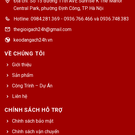
Địa chỉ: Số 15 đường 11th AVE Sunrise K The Manor
Central Park, phường Định Công, TP. Hà Nội
Hotline: 0984.281.369 - 0936.766.466 và 0936.748.383
thegioigach24h@gmail.com
keodangach24h.vn
VỀ CHÚNG TÔI
Giới thiệu
Sản phẩm
Công Trình – Dự Án
Liên hệ
CHÍNH SÁCH HỖ TRỢ
Chính sách bảo mật
Chính sách vận chuyển