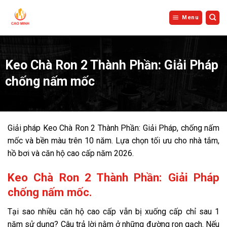
Bỏ
qua
Menu
nội
dung
Keo Chà Ron 2 Thành Phần: Giải Pháp
chống nấm mốc
Giải pháp Keo Chà Ron 2 Thành Phần: Giải Pháp, chống nấm
mốc và bền màu trên 10 năm. Lựa chọn tối ưu cho nhà tắm,
hồ bơi và căn hộ cao cấp năm 2026.
Keo Chà Ron 2 Thành Phần: Giải Pháp
chống nấm mốc.
Tại sao nhiều căn hộ cao cấp vẫn bị xuống cấp chỉ sau 1
năm sử dụng? Câu trả lời nằm ở những đường ron gạch. Nếu