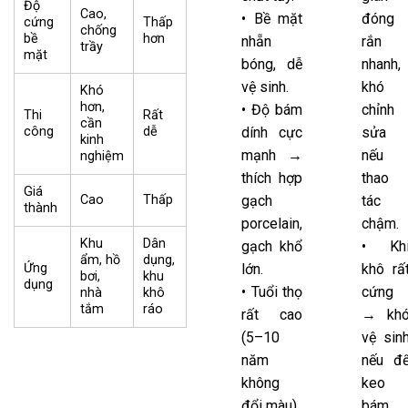
Độ
Cao,
• Bề mặt
đóng
cứng
Thấp
chống
bề
hơn
nhẵn
rắn
trầy
mặt
bóng, dễ
nhanh,
vệ sinh.
khó
Khó
hơn,
• Độ bám
chỉnh
Thi
Rất
cần
công
dễ
dính cực
sửa
kinh
mạnh →
nếu
nghiệm
thích hợp
thao
Giá
Cao
Thấp
gạch
tác
thành
porcelain,
chậm.
Khu
Dân
gạch khổ
• Kh
ẩm, hồ
dụng,
Ứng
lớn.
khô rấ
bơi,
khu
dụng
• Tuổi thọ
cứng
nhà
khô
tắm
ráo
rất cao
→ kh
(5–10
vệ sin
năm
nếu đ
không
keo
đổi màu).
bám