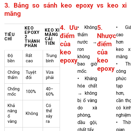
3. Bảng so sánh keo epoxy vs keo xi
măng
4. Ưu
5.
• Không
• Gi
KEO
KEO XI
EPOXY
thấm
cao
TIÊU
MĂNG
điểm
Nhược
2
CHÍ
CẢI
THÀNH
nước →
hơn
của
điểm
TIẾN
PHẦN
ron
keo x
keo
của
Độ
Rất
Trung
không
măng.
epoxy
keo
bền
cao
bình
bao giờ
• Th
epoxy
mốc.
công
Chống
Tuyệt
Vừa
thấm
đối
phải
• Kháng
phức
hóa chất
tạp
Chống
40–
100%
→ không
hơn,
mốc
60%
bị ố vàng
cần th
Khả
Có
do xà
có kin
năng
thể
Không
phòng,
nghiệm
ố
xảy
vàng
ra
dầu gội,
• Thờ
chất tẩy.
gian