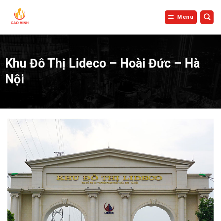
Bỏ
qua
Menu
nội
dung
Khu Đô Thị Lideco – Hoài Đức – Hà
Nội