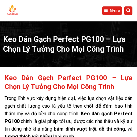
Bỏ
qua
Menu
nội
dung
Keo Dán Gạch Perfect PG100 – Lựa
Chọn Lý Tưởng Cho Mọi Công Trình
Keo Dán Gạch Perfect PG100 – Lựa
Chọn Lý Tưởng Cho Mọi Công Trình
Trong lĩnh vực xây dựng hiện đại, việc lựa chọn vật liệu dán
gạch chất lượng cao là yếu tố then chốt để đảm bảo tính
thẩm mỹ và độ bền cho công trình.
Keo dán gạch Perfect
PG100
chính là giải pháp tối ưu, được các nhà thầu và kỹ sư
tin dùng nhờ khả năng
bám dính vượt trội
,
dễ thi công
, và
tương thích với nhiều loại gạch
.