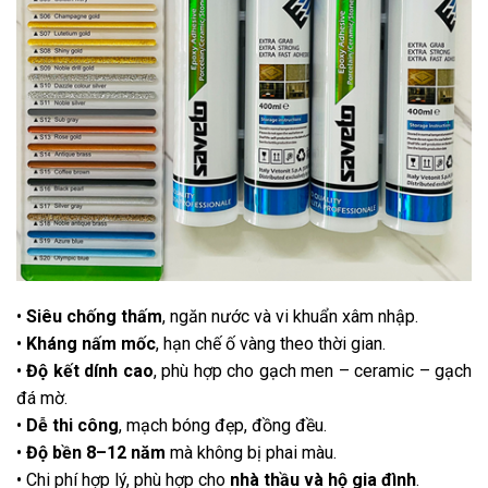
•
Siêu chống thấm
, ngăn nước và vi khuẩn xâm nhập.
•
Kháng nấm mốc
, hạn chế ố vàng theo thời gian.
•
Độ kết dính cao
, phù hợp cho gạch men – ceramic – gạch
đá mờ.
•
Dễ thi công
, mạch bóng đẹp, đồng đều.
•
Độ bền 8–12 năm
mà không bị phai màu.
• Chi phí hợp lý, phù hợp cho
nhà thầu và hộ gia đình
.