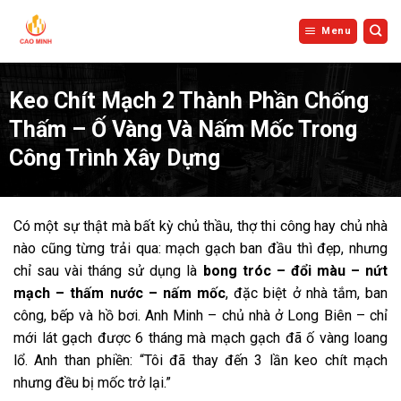
Bỏ
qua
Menu
nội
dung
Keo Chít Mạch 2 Thành Phần Chống
Thấm – Ố Vàng Và Nấm Mốc Trong
Công Trình Xây Dựng
Có một sự thật mà bất kỳ chủ thầu, thợ thi công hay chủ nhà
nào cũng từng trải qua: mạch gạch ban đầu thì đẹp, nhưng
chỉ sau vài tháng sử dụng là
bong tróc – đổi màu – nứt
mạch – thấm nước – nấm mốc
, đặc biệt ở nhà tắm, ban
công, bếp và hồ bơi. Anh Minh – chủ nhà ở Long Biên – chỉ
mới lát gạch được 6 tháng mà mạch gạch đã ố vàng loang
lổ. Anh than phiền: “Tôi đã thay đến 3 lần keo chít mạch
nhưng đều bị mốc trở lại.”