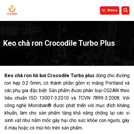
Bỏ
qua
Menu
nội
dung
Keo chà ron Crocodile Turbo Plus
Keo chà ron hồ bơi Crocodile Turbo plus
dùng cho đường
ron hẹp 0.2-5mm, có thành phần gồm xi măng Portland và
các phụ gia đặc biệt. Sản phẩm được phân loại CG2AW theo
tiêu chuẩn ISO 13007-3:2010 và TCVN 7899-3:2008. Với
công nghệ Microban® được phát triển với mục đích kháng
khuẩn, làm cho sản phẩm tăng khả năng chống lại các vi
sinh vật như nấm mốc gây hại cho sức khỏe con người, gây
ố màu hoặc có mùi hôi trên sản phẩm.