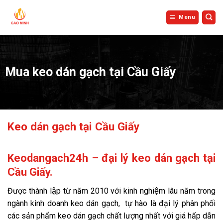
Bỏ
qua
Menu
nội
dung
Mua keo dán gạch tại Cầu Giấy
Keo dán gạch tại Cầu Giấy
Keodangach24h – đại lý keo dán gạch tại
Cầu Giấy.
Được thành lập từ năm 2010 với kinh nghiệm lâu năm trong
ngành kinh doanh keo dán gạch, tự hào là đại lý phân phối
các sản phẩm keo dán gạch chất lượng nhất với giá hấp dẫn