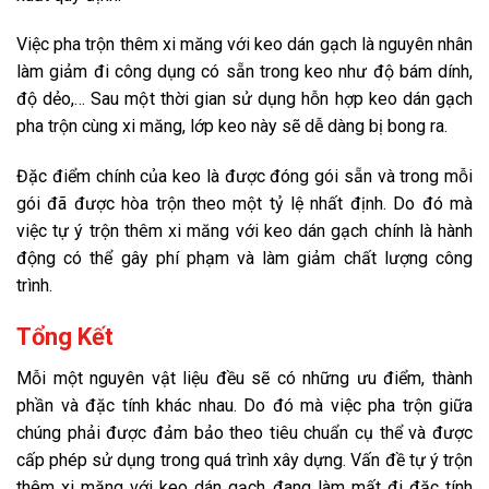
Việc pha trộn thêm xi măng với keo dán gạch là nguyên nhân
làm giảm đi công dụng có sẵn trong keo như độ bám dính,
độ dẻo,… Sau một thời gian sử dụng hỗn hợp keo dán gạch
pha trộn cùng xi măng, lớp keo này sẽ dễ dàng bị bong ra.
Đặc điểm chính của keo là được đóng gói sẵn và trong mỗi
gói đã được hòa trộn theo một tỷ lệ nhất định. Do đó mà
việc tự ý trộn thêm xi măng với keo dán gạch chính là hành
động có thể gây phí phạm và làm giảm chất lượng công
trình.
Tổng Kết
Mỗi một nguyên vật liệu đều sẽ có những ưu điểm, thành
phần và đặc tính khác nhau. Do đó mà việc pha trộn giữa
chúng phải được đảm bảo theo tiêu chuẩn cụ thể và được
cấp phép sử dụng trong quá trình xây dựng. Vấn đề tự ý trộn
thêm xi măng với keo dán gạch đang làm mất đi đặc tính