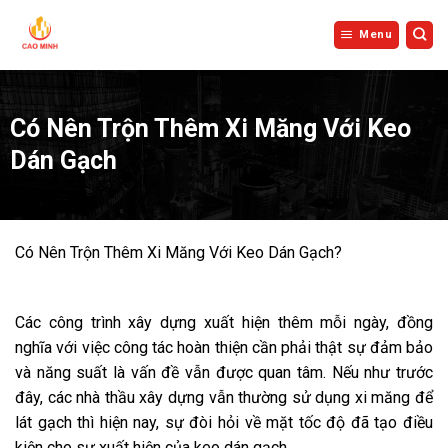
Bỏ
qua
Menu
nội
dung
Có Nên Trộn Thêm Xi Măng Với Keo
Dán Gạch
Có Nên Trộn Thêm Xi Măng Với Keo Dán Gạch?
Các công trình xây dựng xuất hiện thêm mỗi ngày, đồng
nghĩa với việc công tác hoàn thiện cần phải thật sự đảm bảo
và năng suất là vấn đề vẫn được quan tâm. Nếu như trước
đây, các nhà thầu xây dựng vẫn thường sử dụng xi măng để
lát gạch thì hiện nay, sự đòi hỏi về mặt tốc độ đã tạo điều
kiện cho sự xuất hiện của keo dán gạch.