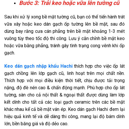
Bước 3: Trải keo hoặc vữa lên tường cũ
Sau khi xử lý xong bề mặt tường cũ, bạn có thể tiến hành trát
vữa xây hoặc keo dán gạch ốp tường lên bề mặt, sau đó
dùng bay răng cưa cán phẳng trên bề mặt khoảng 1-3 mét
vuông tùy theo tốc độ thi công. Lưu ý căn chỉnh bề mặt keo
hoặc vữa bằng phẳng, tránh gây tình trạng cong vênh khi ốp
gạch.
Keo dán gạch nhập khẩu Hachi
thích hợp cho việc ốp lát
gạch chồng lên lớp gạch cũ, linh hoạt trên mọi chất nền.
Thích hợp với mọi điều kiện thời tiết, chịu được tải trọng
nặng, độ đè nén cao & chấn động mạnh. Phù hợp cho ốp lát
tường, sàn cho cả nội thất & ngoại thất được dùng làm lớp
kết dính cho tất cả các loại gạch ceramic trên các bề mặt
khác nhau kể cả bề mặt ván ép. Keo dán gạch Hachi đem lại
hiệu quả kinh tế và dễ dàng thi công, mang lại độ bám dính
lớn, bền băng giá và độ dẻo cao.