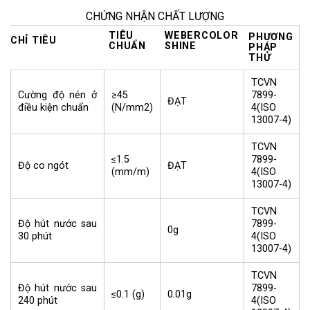
CHỨNG NHẬN CHẤT LƯỢNG
TIÊU
WEBERCOLOR
PHƯƠNG
CHỈ TIÊU
CHUẨN
SHINE
PHÁP
THỬ
TCVN
≥45
7899-
Cường độ nén ở
ĐẠT
(N/mm2)
4(ISO
điều kiện chuẩn
13007-4)
TCVN
≤1.5
7899-
Độ co ngót
ĐẠT
(mm/m)
4(ISO
13007-4)
TCVN
7899-
Độ hút nước sau
0g
4(ISO
30 phút
13007-4)
TCVN
7899-
Độ hút nước sau
≤0.1 (g)
0.01g
4(ISO
240 phút