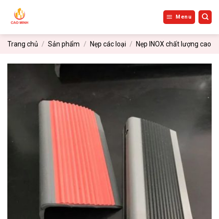
Bỏ
qua
Menu
nội
dung
Trang chủ
/
Sản phẩm
/
Nẹp các loại
/
Nẹp INOX chất lượng cao