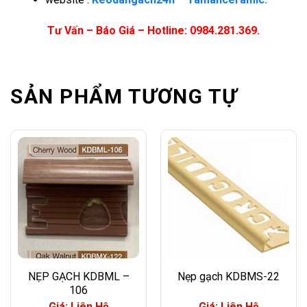
Tư Vấn – Báo Giá – Hotline: 0984.281.369.
SẢN PHẨM TƯƠNG TỰ
NẸP GẠCH KDBML –
Nẹp gạch KDBMS-22
106
Giá: Liên Hệ
Giá: Liên Hệ