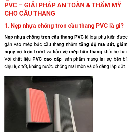
PVC – GIẢI PHÁP AN TOÀN & THẨM MỸ
CHO CẦU THANG
1. Nẹp nhựa chống trơn cầu thang PVC là gì?
Nẹp nhựa chống trơn cầu thang PVC
là loại phụ kiện được
gắn vào mép bậc cầu thang nhằm
tăng độ ma sát
,
giảm
nguy cơ trơn trượt
và
bảo vệ mép bậc thang
khỏi hư hại.
Với chất liệu
PVC cao cấp
, sản phẩm mang lại sự bền bỉ,
chịu lực tốt, kháng nước, chống mài mòn và dễ dàng lắp đặt.