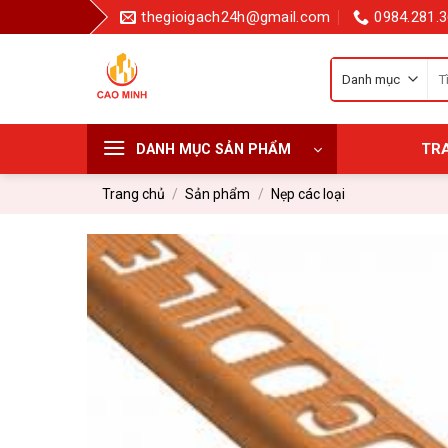
Bỏ
thegioigach24h@gmail.com
0984.281.3
qua
nội
Tì
dung
kiế
cho
TR
DANH MỤC SẢN PHẨM
Trang chủ
/
Sản phẩm
/
Nẹp các loại