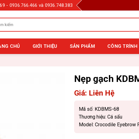
69 - 0936.766.466 và 0936.748.383
m
m
:
ANG CHỦ
GIỚI THIỆU
SẢN PHẨM
CÔNG TRÌNH 
Nẹp gạch KDB
Giá: Liên Hệ
Mã số:
KDBMS-68
Thương hiệu:
Cá sấu
Model:
Crocodile Eyebrow P