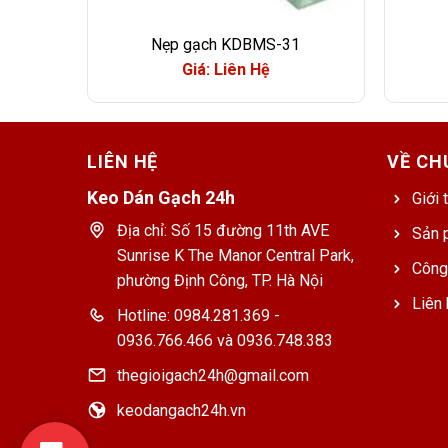
Nẹp gạch KDBMS-31
Giá: Liên Hệ
LIÊN HỆ
VỀ CH
Keo Dán Gạch 24h
Giới 
Địa chỉ: Số 15 đường 11th AVE
Sản 
Sunrise K The Manor Central Park,
Công
phường Định Công, TP. Hà Nội
Liên 
Hotline: 0984.281.369 -
0936.766.466 và 0936.748.383
thegioigach24h@gmail.com
keodangach24h.vn