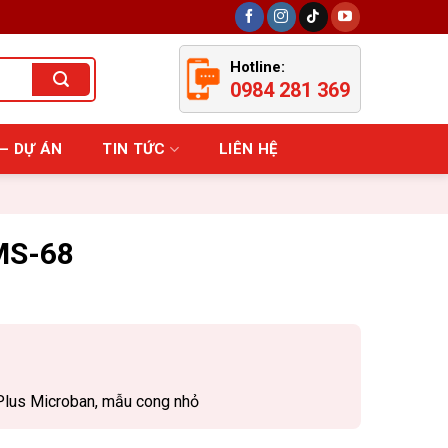
Hotline:
0984 281 369
– DỰ ÁN
TIN TỨC
LIÊN HỆ
MS-68
lus Microban, mẫu cong nhỏ