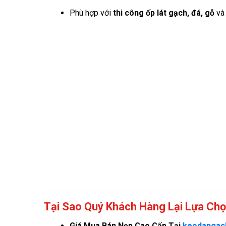
Phù hợp với
thi công ốp lát gạch, đá, gỗ
và 
Tại Sao Quý Khách Hàng Lại Lựa Ch
Giá
Mua Bán Nẹp Cao Cấp Tại
keodangac