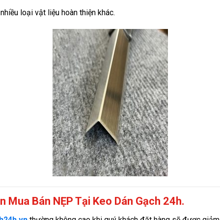
nhiều loại vật liệu hoàn thiện khác.
ọn Mua Bán NẸP Tại Keo Dán Gạch 24h.
h24h.vn
thường không cao khi quý khách đặt hàng sẽ được giảm gi