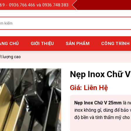
69 - 0936.766.466 và 0936.748.383
m
m
:
ANG CHỦ
GIỚI THIỆU
SẢN PHẨM
CÔNG TRÌNH 
t lượng cao
Nẹp Inox Chữ
Giá: Liên Hệ
Nẹp Inox Chữ V 25mm
là n
inox không gỉ, dùng để bảo v
độ bền và tính thẩm mỹ cho c