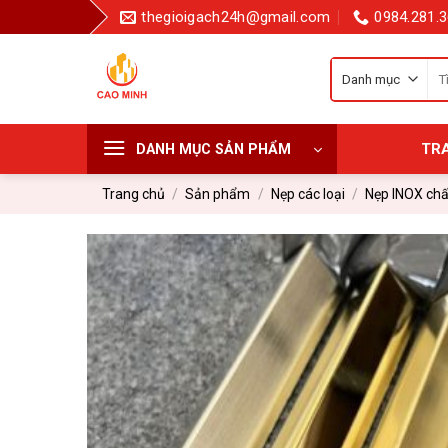
Bỏ
thegioigach24h@gmail.com
0984.281.3
qua
nội
Tì
dung
kiế
cho
TR
DANH MỤC SẢN PHẨM
Trang chủ
/
Sản phẩm
/
Nẹp các loại
/
Nẹp INOX chấ