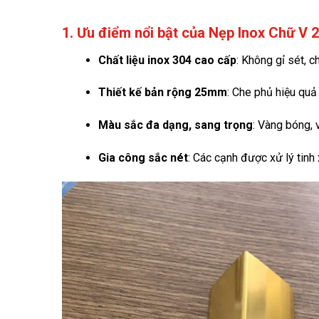
1. Ưu điểm nổi bật của Nẹp Inox Chữ V
Chất liệu inox 304 cao cấp
: Không gỉ sét, c
Thiết kế bản rộng 25mm
: Che phủ hiệu quả
Màu sắc đa dạng, sang trọng
: Vàng bóng, 
Gia công sắc nét
: Các cạnh được xử lý tinh