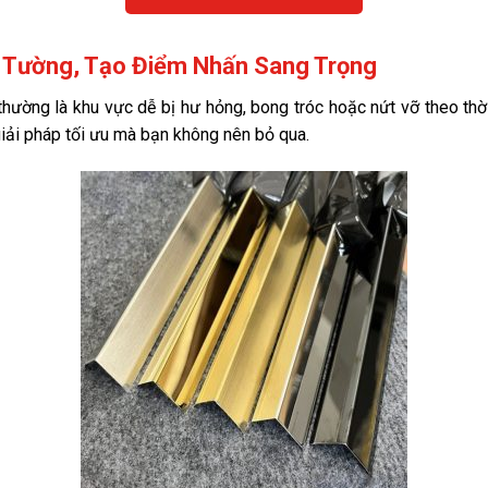
 Tường, Tạo Điểm Nhấn Sang Trọng
 thường là khu vực dễ bị hư hỏng, bong tróc hoặc nứt vỡ theo thờ
giải pháp tối ưu mà bạn không nên bỏ qua.