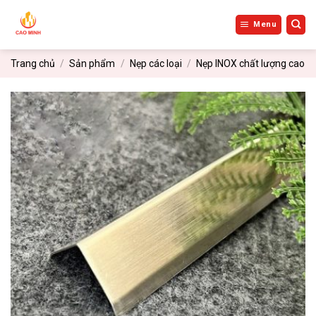
Bỏ
qua
Menu
nội
dung
Trang chủ
/
Sản phẩm
/
Nẹp các loại
/
Nẹp INOX chất lượng cao