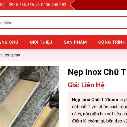
69 - 0936.766.466 và 0936.748.383
m
m
:
ANG CHỦ
GIỚI THIỆU
SẢN PHẨM
CÔNG TRÌNH 
t lượng cao
Nẹp Inox Chữ 
Giá: Liên Hệ
Nẹp Inox Chữ T 25mm
là p
cắt chữ T với phần cánh rộ
cách, nối giữa hai vật liệu s
điểm là chống gỉ, bền đẹp và