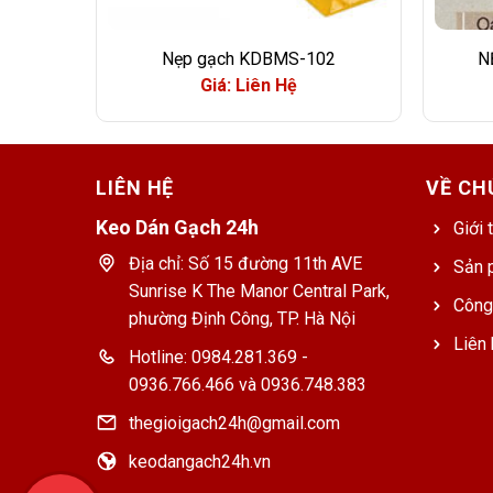
Nẹp gạch KDBMS-102
N
Giá: Liên Hệ
LIÊN HỆ
VỀ CH
Keo Dán Gạch 24h
Giới 
Địa chỉ: Số 15 đường 11th AVE
Sản 
Sunrise K The Manor Central Park,
Công
phường Định Công, TP. Hà Nội
Liên 
Hotline: 0984.281.369 -
0936.766.466 và 0936.748.383
thegioigach24h@gmail.com
keodangach24h.vn