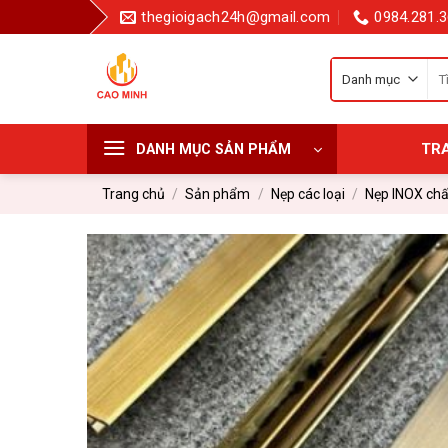
Bỏ
thegioigach24h@gmail.com
0984.281.3
qua
nội
Tì
dung
kiế
cho
TR
DANH MỤC SẢN PHẨM
Trang chủ
/
Sản phẩm
/
Nẹp các loại
/
Nẹp INOX chấ