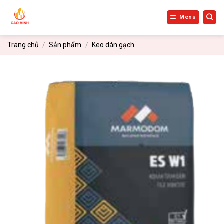
Bỏ
qua
Menu
nội
dung
Trang chủ
/
Sản phẩm
/
Keo dán gạch