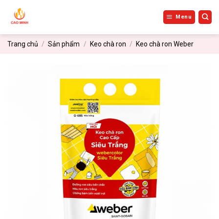
Bỏ
qua
Menu
nội
dung
Trang chủ
/
Sản phẩm
/
Keo chà ron
/
Keo chà ron Weber