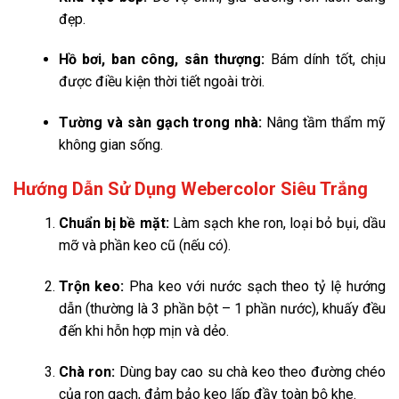
đẹp.
Hồ bơi, ban công, sân thượng:
Bám dính tốt, chịu
được điều kiện thời tiết ngoài trời.
Tường và sàn gạch trong nhà:
Nâng tầm thẩm mỹ
không gian sống.
Hướng Dẫn Sử Dụng Webercolor Siêu Trắng
Chuẩn bị bề mặt:
Làm sạch khe ron, loại bỏ bụi, dầu
mỡ và phần keo cũ (nếu có).
Trộn keo:
Pha keo với nước sạch theo tỷ lệ hướng
dẫn (thường là 3 phần bột – 1 phần nước), khuấy đều
đến khi hỗn hợp mịn và dẻo.
Chà ron:
Dùng bay cao su chà keo theo đường chéo
của ron gạch, đảm bảo keo lấp đầy toàn bộ khe.