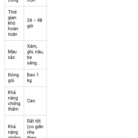
công
trộn
Thời
gian
24 – 48
khô
giờ
hoàn
toàn
Xám,
Màu
ghi, nâu,
sắc
be
sáng…
Đóng
Bao 1
gói
kg
Khả
năng
Cao
chống
thấm
Rất tốt
Khả
(co giãn
năng
nhẹ
chống
theo