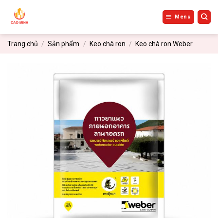
Bỏ
qua
Menu
nội
dung
Trang chủ
/
Sản phẩm
/
Keo chà ron
/
Keo chà ron Weber