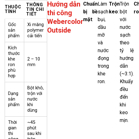
Hướng dẫn
Chuẩn
Làm
Trộn
Trộn
C
THÔNG
THUỘC
TIN CHI
bị bề
sạch
keo
:
bột
r
TÍNH
thi công
TIẾT
mặt
:
bụi,
với
Webercolor
Gốc
Xi măng
dầu
nước
Outside
sản
polymer
mỡ
sạch
phẩm
cải tiến
và
theo
Kích
nước
tỷ lệ
thước
đọng
hướng
khe
2 – 10
ron
mm
trong
dẫn
phù
khe
(~3:1).
hợp
ron.
Khuấy
Bột khô,
đều
Dạng
trộn với
đến
sản
nước
khi
phẩm
khi
dùng
keo
mịn.
Thời
~45
gian
phút
thi
sau khi