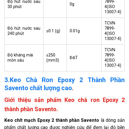
7899-
Độ hút nước sau
0g
4(ISO
30 phút
13007-4)
TCVN
7899-
Độ hút nước sau
≤0.1 (g)
0.01g
4(ISO
240 phút
13007-4)
TCVN
Độ kháng mài
≤250
7899-
ĐẠT
mòn sâu
(mm3)
4(ISO
13007-4)
3.Keo Chà Ron Epoxy 2 Thành Phần
Savento chất lượng cao
.
Giới thiệu sản phẩm Keo chà ron Epoxy 2
thành phần Savento.
Keo chít mạch Epoxy 2 thành phần Savento
là dòng sản
phẩm chất lượng cao được nghiên cứu để đem lại độ bền