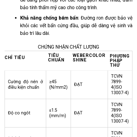
bảo tính thẩm mỹ cao cho công trình.
Khả năng chống bám bẩn
: Đường ron được bảo vệ
khỏi các vết bẩn cứng đầu, giúp dễ dàng vệ sinh và
bảo trì lâu dài.
CHỨNG NHẬN CHẤT LƯỢNG
TIÊU
WEBERCOLOR
PHƯƠNG
CHỈ TIÊU
CHUẨN
SHINE
PHÁP
THỬ
TCVN
≥45
7899-
Cường độ nén ở
ĐẠT
(N/mm2)
4(ISO
điều kiện chuẩn
13007-4)
TCVN
≤1.5
7899-
Độ co ngót
ĐẠT
(mm/m)
4(ISO
13007-4)
TCVN