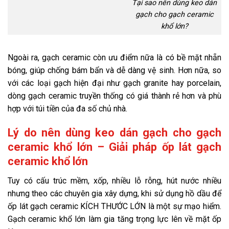
Tại sao nên dùng keo dán
gạch cho gạch ceramic
khổ lớn?
Ngoài ra, gạch ceramic còn ưu điểm nữa là có bề mặt nhẵn
bóng, giúp chống bám bẩn và dễ dàng vệ sinh. Hơn nữa, so
với các loại gạch hiện đại như gạch granite hay porcelain,
dòng gạch ceramic truyền thống có giá thành rẻ hơn và phù
hợp với túi tiền của đa số chủ nhà.
Lý do nên dùng keo dán gạch cho gạch
ceramic khổ lớn – Giải pháp ốp lát gạch
ceramic khổ lớn
Tuy có cấu trúc mềm, xốp, nhiều lỗ rỗng, hút nước nhiều
nhưng theo các chuyên gia xây dựng, khi sử dụng hồ dầu để
ốp lát gạch ceramic KÍCH THƯỚC LỚN là một sự mạo hiểm.
Gạch ceramic khổ lớn làm gia tăng trọng lực lên về mặt ốp