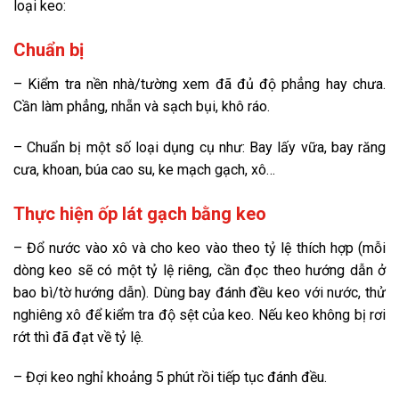
loại keo:
Chuẩn bị
– Kiểm tra nền nhà/tường xem đã đủ độ phẳng hay chưa.
Cần làm phẳng, nhẵn và sạch bụi, khô ráo.
– Chuẩn bị một số loại dụng cụ như: Bay lấy vữa, bay răng
cưa, khoan, búa cao su, ke mạch gạch, xô…
Thực hiện ốp lát gạch bằng keo
– Đổ nước vào xô và cho keo vào theo tỷ lệ thích hợp (mỗi
dòng keo sẽ có một tỷ lệ riêng, cần đọc theo hướng dẫn ở
bao bì/tờ hướng dẫn). Dùng bay đánh đều keo với nước, thử
nghiêng xô để kiểm tra độ sệt của keo. Nếu keo không bị rơi
rớt thì đã đạt về tỷ lệ.
– Đợi keo nghỉ khoảng 5 phút rồi tiếp tục đánh đều.