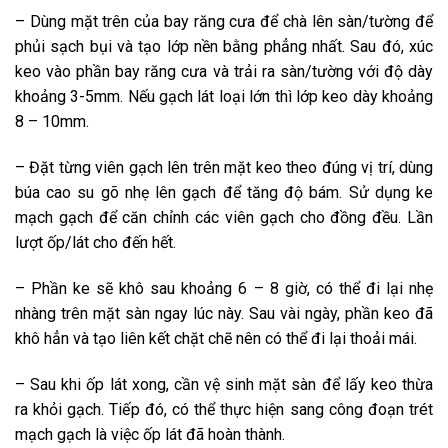
– Dùng mặt trên của bay răng cưa để chà lên sàn/tường để
phủi sạch bụi và tạo lớp nền bằng phẳng nhất. Sau đó, xúc
keo vào phần bay răng cưa và trải ra sàn/tường với độ dày
khoảng 3-5mm. Nếu gạch lát loại lớn thì lớp keo dày khoảng
8 – 10mm.
– Đặt từng viên gạch lên trên mặt keo theo đúng vị trí, dùng
búa cao su gõ nhẹ lên gạch để tăng độ bám. Sử dụng ke
mạch gạch để căn chỉnh các viên gạch cho đồng đều. Lần
lượt ốp/lát cho đến hết.
– Phần ke sẽ khô sau khoảng 6 – 8 giờ, có thể đi lại nhẹ
nhàng trên mặt sàn ngay lúc này. Sau vài ngày, phần keo đã
khô hẳn và tạo liên kết chặt chẽ nên có thể đi lại thoải mái.
– Sau khi ốp lát xong, cần vệ sinh mặt sàn để lấy keo thừa
ra khỏi gạch. Tiếp đó, có thể thực hiện sang công đoạn trét
mạch gạch là việc ốp lát đã hoàn thành.