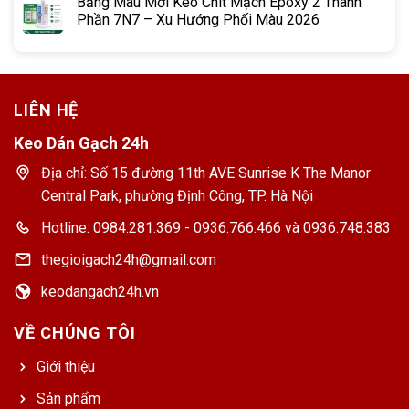
Bảng Màu Mới Keo Chít Mạch Epoxy 2 Thành
Phần 7N7 – Xu Hướng Phối Màu 2026
LIÊN HỆ
Keo Dán Gạch 24h
Địa chỉ: Số 15 đường 11th AVE Sunrise K The Manor
Central Park, phường Định Công, TP. Hà Nội
Hotline: 0984.281.369 - 0936.766.466 và 0936.748.383
thegioigach24h@gmail.com
keodangach24h.vn
VỀ CHÚNG TÔI
Giới thiệu
Sản phẩm