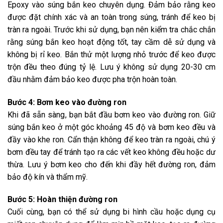
Epoxy vào súng bắn keo chuyên dụng. Đảm bảo rằng keo
được đặt chính xác và an toàn trong súng, tránh để keo bị
tràn ra ngoài. Trước khi sử dụng, bạn nên kiểm tra chắc chắn
rằng súng bắn keo hoạt động tốt, tay cầm dễ sử dụng và
không bị rỉ keo. Bắn thử một lượng nhỏ trước để keo được
trộn đều theo đúng tỷ lệ. Lưu ý không sử dụng 20-30 cm
đầu nhằm đảm bảo keo được pha trộn hoàn toàn.
Bước 4: Bơm keo vào đường ron
Khi đã sẵn sàng, bạn bắt đầu bơm keo vào đường ron. Giữ
súng bắn keo ở một góc khoảng 45 độ và bơm keo đều và
đầy vào khe ron. Cẩn thận không để keo tràn ra ngoài, chú ý
bơm đều tay để tránh tạo ra các vết keo không đều hoặc dư
thừa. Lưu ý bơm keo cho đến khi đầy hết đường ron, đảm
bảo độ kín và thẩm mỹ.
Bước 5: Hoàn thiện đường ron
Cuối cùng, bạn có thể sử dụng bi hình cầu hoặc dụng cụ