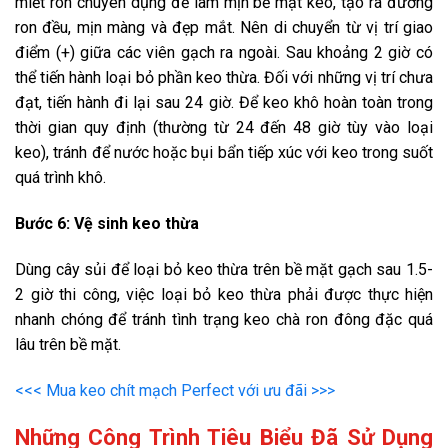
miết ron chuyên dụng để làm mịn bề mặt keo, tạo ra đường
ron đều, mịn màng và đẹp mắt. Nên di chuyển từ vị trí giao
điểm (+) giữa các viên gạch ra ngoài. Sau khoảng 2 giờ có
thể tiến hành loại bỏ phần keo thừa. Đối với những vị trí chưa
đạt, tiến hành đi lại sau 24 giờ. Để keo khô hoàn toàn trong
thời gian quy định (thường từ 24 đến 48 giờ tùy vào loại
keo), tránh để nước hoặc bụi bẩn tiếp xúc với keo trong suốt
quá trình khô.
Bước 6: Vệ sinh keo thừa
Dùng cây sủi để loại bỏ keo thừa trên bề mặt gạch sau 1.5-
2 giờ thi công, việc loại bỏ keo thừa phải được thực hiện
nhanh chóng để tránh tình trạng keo chà ron đông đặc quá
lâu trên bề mặt.
<<< Mua keo chít mạch Perfect với ưu đãi >>>
Những Công Trình Tiêu Biểu Đã Sử Dụng