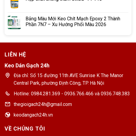
Bảng Màu Mới Keo Chít Mạch Epoxy 2 Thành
Phần 7N7 – Xu Hướng Phối Màu 2026
LIÊN HỆ
Keo Dán Gạch 24h
Địa chỉ: Số 15 đường 11th AVE Sunrise K The Manor
Central Park, phường Định Công, TP. Hà Nội
Hotline: 0984.281.369 - 0936.766.466 và 0936.748.383
thegioigach24h@gmail.com
keodangach24h.vn
VỀ CHÚNG TÔI