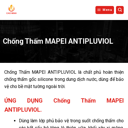
Bỏ
qua
Menu
nội
dung
Chống Thấm MAPEI ANTIPLUVIOL
Chống Thấm MAPEI ANTIPLUVIOL là chất phủ hoàn thiện
chống thấm gốc silicone trong dung dịch nước, dùng để bảo
vệ cho bề mặt tường ngoài trời.
ỨNG DỤNG Chống Thấm MAPEI
ANTIPLUVIOL.
Dùng làm lớp phủ bảo vệ trong suốt chống thấm cho
các kết cấu bê tông lộ thiên, vữa, khối xây xi măng,