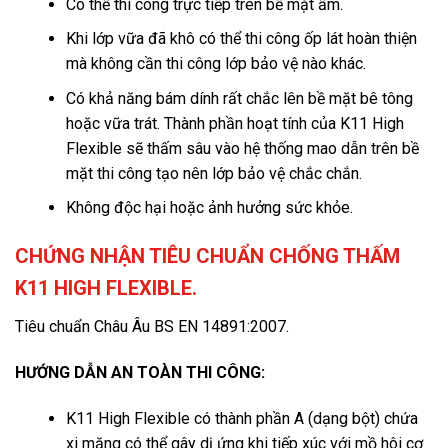
Có thể thi công trực tiếp trên bề mặt ẩm.
Khi lớp vữa đã khô có thể thi công ốp lát hoàn thiện
mà không cần thi công lớp bảo vệ nào khác.
Có khả năng bám dính rất chắc lên bề mặt bê tông
hoặc vữa trát. Thành phần hoạt tính của K11 High
Flexible sẽ thấm sâu vào hệ thống mao dẫn trên bề
mặt thi công tạo nên lớp bảo vệ chắc chắn.
Không độc hại hoặc ảnh hưởng sức khỏe.
CHỨNG NHẬN TIÊU CHUẨN CHỐNG THẤM
K11 HIGH FLEXIBLE.
Tiêu chuẩn Châu Âu BS EN 14891:2007.
HƯỚNG DẪN AN TOÀN THI CÔNG:
K11 High Flexible có thành phần A (dạng bột) chứa
xi măng có thể gây dị ứng khi tiếp xúc với mồ hôi cơ