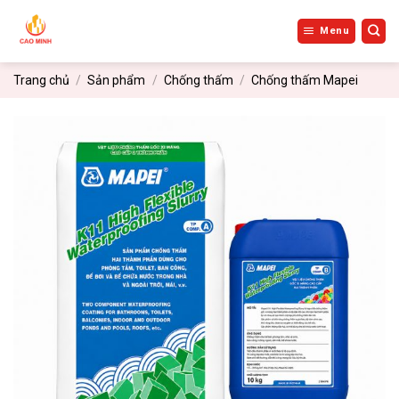
Bỏ
qua
Menu
nội
dung
Trang chủ
/
Sản phẩm
/
Chống thấm
/
Chống thấm Mapei