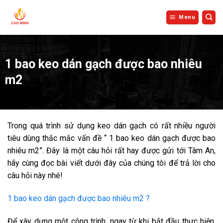
Bỏ
qua
Menu
nội
dung
1 bao keo dán gạch được bao nhiêu
m2
Trong quá trình sử dụng keo dán gạch có rất nhiều người
tiêu dùng thắc mắc vấn đề “ 1 bao keo dán gạch được bao
nhiêu m2”. Đây là một câu hỏi rất hay được gửi tới Tâm An,
hãy cùng đọc bài viết dưới đây của chúng tôi để trả lời cho
câu hỏi này nhé!
1 bao keo dán gạch được bao nhiêu m2 ?
Để xây dựng một công trình, ngay từ khi bắt đầu thực hiện,