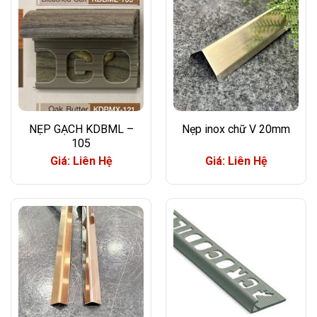
NẸP GẠCH KDBML –
Nẹp inox chữ V 20mm
105
Giá: Liên Hệ
Giá: Liên Hệ