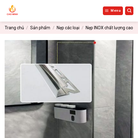
Bỏ
qua
Menu
nội
dung
Trang chủ
/
Sản phẩm
/
Nẹp các loại
/
Nẹp INOX chất lượng cao