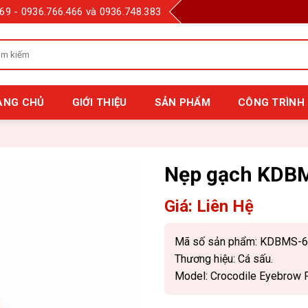
69 - 0936.766.466 và 0936.748.383
m
m
:
ANG CHỦ
GIỚI THIỆU
SẢN PHẨM
CÔNG TRÌNH 
Nẹp gạch KDB
Giá: Liên Hệ
Mã số sản phẩm:
KDBMS-6
Thương hiệu:
Cá sấu.
Model:
Crocodile Eyebrow P