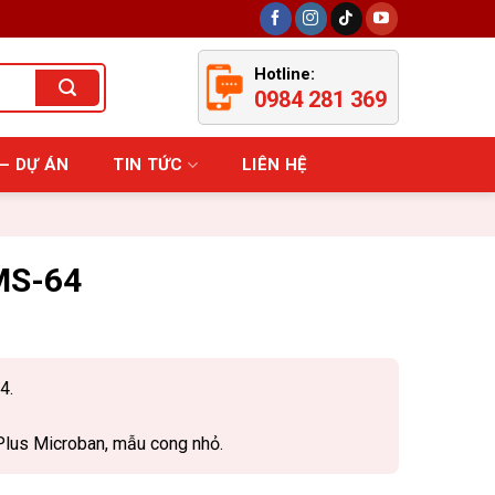
Hotline:
0984 281 369
– DỰ ÁN
TIN TỨC
LIÊN HỆ
MS-64
4.
lus Microban, mẫu cong nhỏ.