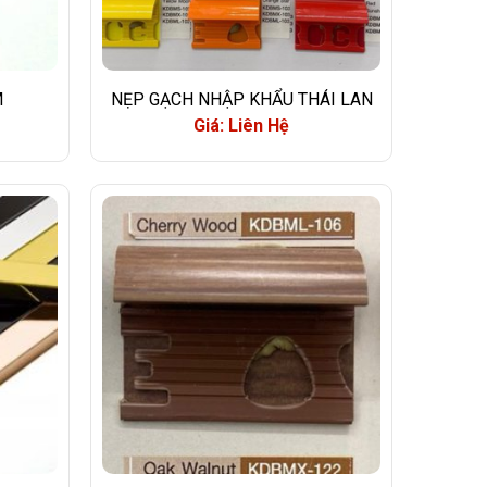
M
NẸP GẠCH NHẬP KHẨU THÁI LAN
Giá: Liên Hệ