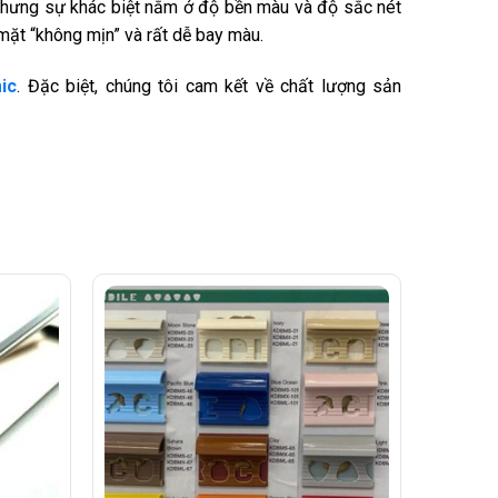
nhưng sự khác biệt nằm ở độ bền màu và độ sắc nét
ặt “không mịn” và rất dễ bay màu.
ic
. Đặc biệt, chúng tôi cam kết về chất lượng sản