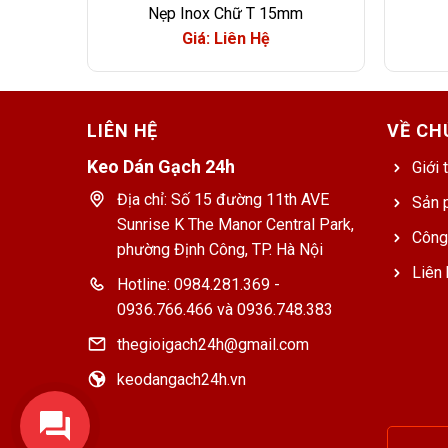
Nẹp Inox Chữ T 15mm
Giá: Liên Hệ
LIÊN HỆ
VỀ CH
Keo Dán Gạch 24h
Giới 
Địa chỉ: Số 15 đường 11th AVE
Sản 
Sunrise K The Manor Central Park,
Công
phường Định Công, TP. Hà Nội
Liên 
Hotline: 0984.281.369 -
0936.766.466 và 0936.748.383
thegioigach24h@gmail.com
keodangach24h.vn