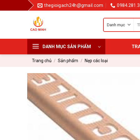
Bỏ
thegioigach24h@gmail.com
0984.281.3
qua
nội
Tì
dung
kiế
cho
TR
DANH MỤC SẢN PHẨM
Trang chủ
/
Sản phẩm
/
Nẹp các loại