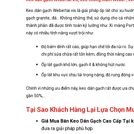
Keo dán gạch Webertai vis là giải pháp ốp lát cho xu hướ
gạch granite, đá… Không những thế, sử dụng cho cả nhữn
thành phần đã được tính toán kỹ lưỡng như. Xi măng Port
này có nhiều tính năng vượt trội như:
Độ bám dính rất cao, giúp hạn chế tối đa rủi ro. 
chi phí sửa chữa rất tốn kém, đồng thời nâng cao 
Ốp lát gạch khổ lớn, gạch ít & không hút nước.
Ốp lát khu vực chịu tải trọng nặng, độ rung động và
Chính vì những ưu điểm này, keo dán gạch rất được ưa chu
gần 50%,…
Tại Sao Khách Hàng Lại Lựa Chọn M
Giá
Mua Bán Keo Dán Gạch Cao Cấp Tại 
đưa ra giải pháp phù hợp.