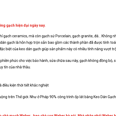
ớng gạch hiện đại ngày nay.
hỉ gạch ceramics, mà còn gạch sứ Porcelain, gạch granite, đá… Không n
án gạch là hỗn hợp trộn sẵn bao gồm các thành phần đã được tính toán 
ặc biệt của keo dán gạch giúp sản phẩm này có nhiều tính năng vượt trộ
Sự phiền phức cho việc bảo hành, sửa chữa sau này, gạch không đồng bộ, 
uy tín của nhà thầu.
 điều kiện thời tiết khắc nghiệt
ộng trên Thế giới. Như ở Pháp 90% công trình ốp lát bằng Keo Dán Gạch
o chà mạch Weber , keo chà ron Weber hà nội. Nhà phân phối Weber 