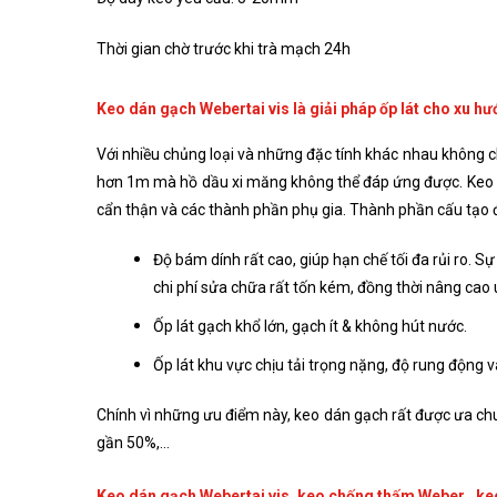
Thời gian chờ trước khi trà mạch 24h
Keo dán gạch Webertai vis là giải pháp ốp lát cho xu hư
Với nhiều chủng loại và những đặc tính khác nhau không c
hơn 1m mà hồ dầu xi măng không thể đáp ứng được. Keo d
cẩn thận và các thành phần phụ gia. Thành phần cấu tạo đ
Độ bám dính rất cao, giúp hạn chế tối đa rủi ro. 
chi phí sửa chữa rất tốn kém, đồng thời nâng cao 
Ốp lát gạch khổ lớn, gạch ít & không hút nước.
Ốp lát khu vực chịu tải trọng nặng, độ rung động và
Chính vì những ưu điểm này, keo dán gạch rất được ưa chu
gần 50%,…
Keo dán gạch Webertai vis, keo chống thấm Weber , ke