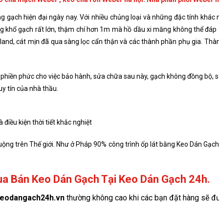
ng gạch hiện đại ngày nay. Với nhiều chủng loại và những đặc tính khá
g khổ gạch rất lớn, thậm chí hơn 1m mà hồ dầu xi măng không thể đáp
land, cát mịn đã qua sàng lọc cẩn thận và các thành phần phụ gia. Th
Sự phiền phức cho việc bảo hành, sửa chữa sau này, gạch không đồng bộ, 
uy tín của nhà thầu.
 điều kiện thời tiết khắc nghiệt
ộng trên Thế giới. Như ở Pháp 90% công trình ốp lát bằng Keo Dán Gạch
ua Bán Keo Dán Gạch Tại Keo Dán Gạch 24h.
keodangach24h.vn
thường không cao khi các bạn đặt hàng sẽ đư