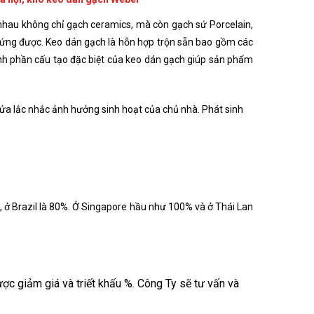
c nhau không chỉ gạch ceramics, mà còn gạch sứ Porcelain,
 ứng được. Keo dán gạch là hỗn hợp trộn sẵn bao gồm các
ành phần cấu tạo đặc biệt của keo dán gạch giúp sản phẩm
sửa lắc nhắc ảnh hưởng sinh hoạt của chủ nhà. Phát sinh
, ở Brazil là 80%. Ở Singapore hầu như 100% và ở Thái Lan
ợc giảm giá và triết khấu %. Công Ty sẽ tư vấn và