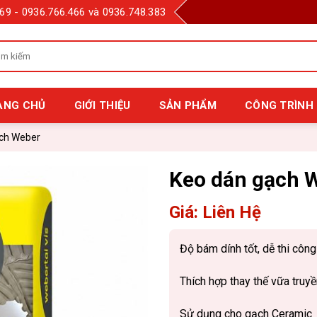
69 - 0936.766.466 và 0936.748.383
m
m
:
ANG CHỦ
GIỚI THIỆU
SẢN PHẨM
CÔNG TRÌNH 
ch Weber
Keo dán gạch W
Giá: Liên Hệ
Độ bám dính tốt, dễ thi công
Thích hợp thay thế vữa truy
Sử dụng cho gạch Ceramic