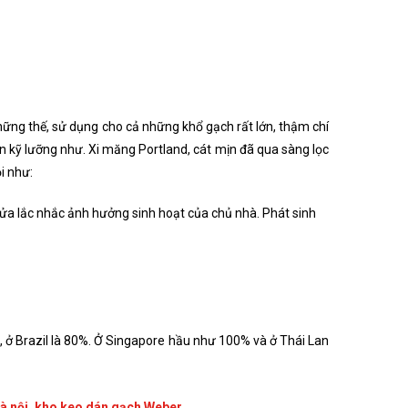
hững thế, sử dụng cho cả những khổ gạch rất lớn, thậm chí
kỹ lưỡng như. Xi măng Portland, cát mịn đã qua sàng lọc
i như:
sửa lắc nhắc ảnh hưởng sinh hoạt của chủ nhà. Phát sinh
, ở Brazil là 80%. Ở Singapore hầu như 100% và ở Thái Lan
hà nội, kho keo dán gạch Weber