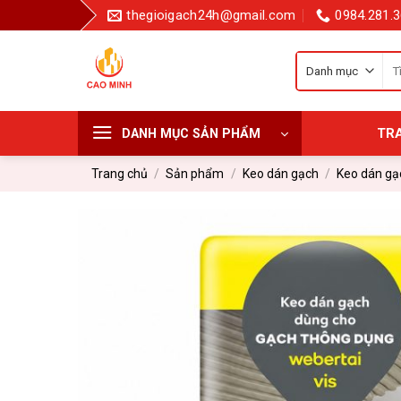
Bỏ
thegioigach24h@gmail.com
0984.281.3
qua
nội
Tì
dung
kiế
cho
TR
DANH MỤC SẢN PHẨM
Trang chủ
/
Sản phẩm
/
Keo dán gạch
/
Keo dán gạ