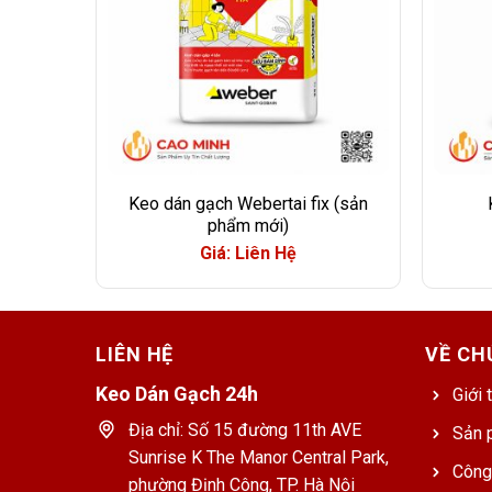
Keo dán gạch Webertai fix (sản
phẩm mới)
Giá: Liên Hệ
LIÊN HỆ
VỀ CH
Keo Dán Gạch 24h
Giới 
Địa chỉ: Số 15 đường 11th AVE
Sản 
Sunrise K The Manor Central Park,
Công
phường Định Công, TP. Hà Nội