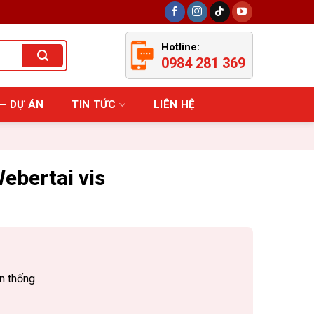
Hotline:
0984 281 369
– DỰ ÁN
TIN TỨC
LIÊN HỆ
ebertai vis
ền thống