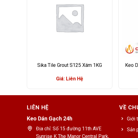
Sika Tile Grout S125 Xám 1KG
Keo D
Giá: Liên Hệ
LIÊN HỆ
VỀ CH
Keo Dán Gạch 24h
Giới 
Địa chỉ: Số 15 đường 11th AVE
Sản 
Sunrise K The Manor Central Park,