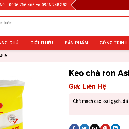
69 - 0936.766.466 và 0936.748.383
m
m
:
ANG CHỦ
GIỚI THIỆU
SẢN PHẨM
CÔNG TRÌNH 
ASIA
Keo chà ron A
Giá: Liên Hệ
Chít mạch các loại gạch, đá k