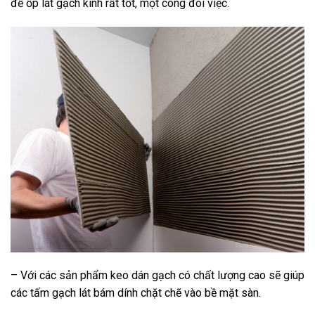
để ốp lát gạch kính rất tốt, một công đôi việc.
– Với các sản phẩm keo dán gạch có chất lượng cao sẽ giúp
các tấm gạch lát bám dính chặt chẽ vào bề mặt sàn.