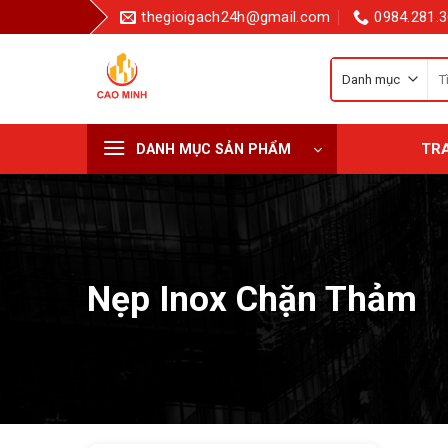
Bỏ
thegioigach24h@gmail.com
0984.281.3
qua
nội
Tì
dung
kiế
cho
TR
DANH MỤC SẢN PHẨM
Nẹp Inox Chặn Thảm