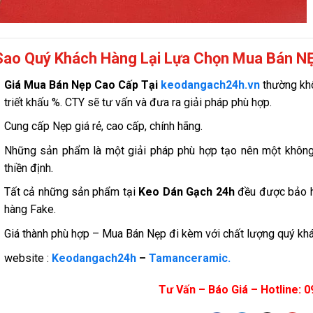
Sao Quý Khách Hàng Lại Lựa Chọn Mua Bán NẸ
Giá
Mua Bán Nẹp Cao Cấp Tại
keodangach24h.vn
thường kh
triết khấu %. CTY sẽ tư vấn và đưa ra giải pháp phù hợp.
Cung cấp Nẹp giá rẻ, cao cấp, chính hãng.
Những sản phẩm là một giải pháp phù hợp tạo nên một không 
thiền định.
Tất cả những sản phẩm tại
Keo Dán Gạch 24h
đều được bảo hà
hàng Fake.
Giá thành phù hợp – Mua Bán Nẹp đi kèm với chất lượng quý khác
website :
Keodangach24h
–
Tamanceramic.
Tư Vấn – Báo Giá – Hotline: 0