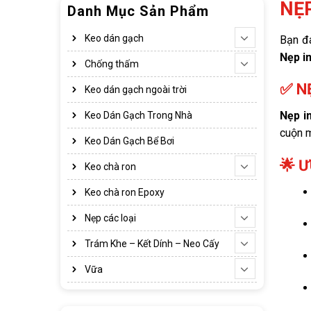
NẸ
Danh Mục Sản Phẩm
Keo dán gạch
Bạn đ
Nẹp i
Chống thấm
✅ N
Keo dán gạch ngoài trời
Nẹp i
Keo Dán Gạch Trong Nhà
cuộn m
Keo Dán Gạch Bể Bơi
🌟 
Keo chà ron
Keo chà ron Epoxy
Nẹp các loại
Trám Khe – Kết Dính – Neo Cấy
Vữa