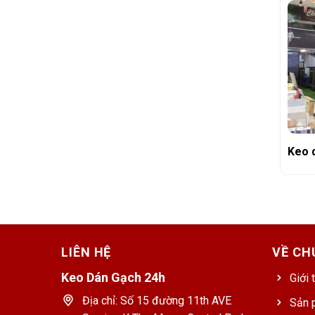
Keo 
LIÊN HỆ
VỀ CH
Keo Dán Gạch 24h
Giới 
Địa chỉ: Số 15 đường 11th AVE
Sản 