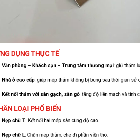
ỨNG DỤNG THỰC TẾ
Văn phòng – Khách sạn – Trung tâm thương mại
: giữ thảm l
Nhà ở cao cấp
: giúp mép thảm không bị bung sau thời gian sử 
Kết nối thảm với sàn gạch, sàn gỗ
: tăng độ liền mạch và tính 
PHÂN LOẠI PHỔ BIẾN
Nẹp chữ T
: Kết nối hai mép sàn cùng độ cao.
Nẹp chữ L
: Chặn mép thảm, che đi phần viền thô.