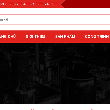
69 - 0936.766.466 và 0936.748.383
m
m
:
ANG CHỦ
GIỚI THIỆU
SẢN PHẨM
CÔNG TRÌNH 