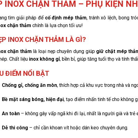
P INOX CHẶN THẢM – PHỤ KIỆN NH
ang tìm giải pháp để
cố định mép thảm
, tránh xô lệch, bong t
nox chặn thảm
chính là lựa chọn tối ưu!
ẸP INOX CHẶN THẢM LÀ GÌ?
nox chặn thảm
là loại nẹp chuyên dụng giúp
giữ chặt mép thả
ép. Chất liệu
inox không gỉ
, bền bỉ, giúp tăng tuổi thọ và tính t
ƯU ĐIỂM NỔI BẬT
Chống gỉ, chống ăn mòn
, thích hợp cả khu vực trong nhà và ngoà
Bề mặt sáng bóng, hiện đại
, tạo điểm nhấn tinh tế cho không g
An toàn
– không gây vấp ngã khi đi lại, nhất là người già và trẻ 
Dễ thi công
– chỉ cần khoan vít hoặc dán keo chuyên dụng.