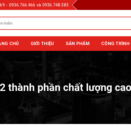
69 - 0936.766.466 và 0936.748.383
m
m
:
ANG CHỦ
GIỚI THIỆU
SẢN PHẨM
CÔNG TRÌNH 
 2 thành phần chất lượng ca