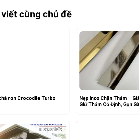
 viết cùng chủ đề
chà ron Crocodile Turbo
Nẹp Inox Chặn Thảm – Gi
Giữ Thảm Cố Định, Gọn G
An Toàn