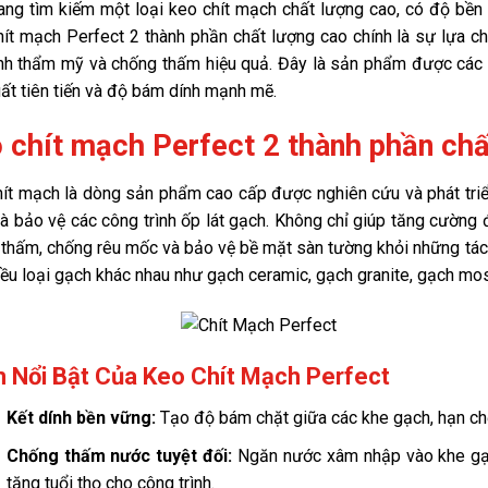
ng tìm kiếm một loại keo chít mạch chất lượng cao, có độ bền v
ít mạch Perfect 2 thành phần chất lượng cao chính là sự lựa ch
nh thẩm mỹ và chống thấm hiệu quả. Đây là sản phẩm được các 
ất tiên tiến và độ bám dính mạnh mẽ.
 chít mạch Perfect 2 thành phần chấ
ít mạch là dòng sản phẩm cao cấp được nghiên cứu và phát tri
và bảo vệ các công trình ốp lát gạch. Không chỉ giúp tăng cường
thấm, chống rêu mốc và bảo vệ bề mặt sàn tường khỏi những tác 
iều loại gạch khác nhau như gạch ceramic, gạch granite, gạch mosa
 Nổi Bật Của Keo Chít Mạch Perfect
Kết dính bền vững:
Tạo độ bám chặt giữa các khe gạch, hạn chế 
Chống thấm nước tuyệt đối:
Ngăn nước xâm nhập vào khe gạc
tăng tuổi thọ cho công trình.