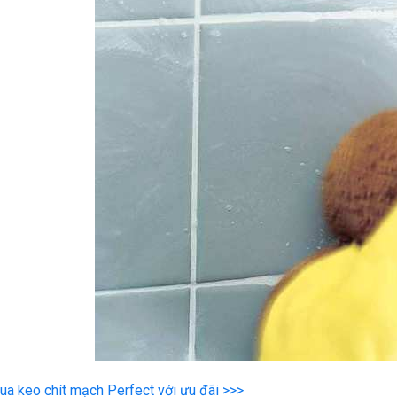
a keo chít mạch Perfect với ưu đãi >>>