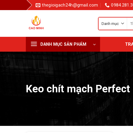
Bỏ
thegioigach24h@gmail.com
0984.281.3
qua
nội
Tì
dung
kiế
cho
TR
DANH MỤC SẢN PHẨM
Keo chít mạch Perfect