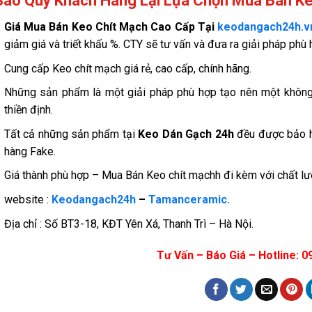
Sao Quý Khách Hàng Lại Lựa Chọn Mua Bán Ke
Giá
Mua Bán Keo Chít Mạch Cao Cấp Tại
keodangach24h.v
giảm giá và triết khấu %. CTY sẽ tư vấn và đưa ra giải pháp phù 
Cung cấp Keo chít mạch giá rẻ, cao cấp, chính hãng.
Những sản phẩm là một giải pháp phù hợp tạo nên một không 
thiền định.
Tất cả những sản phẩm tại
Keo Dán Gạch 24h
đều được bảo hà
hàng Fake.
Giá thành phù hợp – Mua Bán Keo chít mạchh đi kèm với chất lượ
website :
Keodangach24h
–
Tamanceramic.
Địa chỉ : Số BT3-18, KĐT Yên Xá, Thanh Trì – Hà Nội.
Tư Vấn – Báo Giá – Hotline: 0