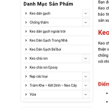
Bạn đa
Danh Mục Sản Phẩm
Keo ch
Keo dán gạch
bảo tí
sản xu
Chống thấm
Keo
Keo dán gạch ngoài trời
Keo Dán Gạch Trong Nhà
Keo ch
thiện 
Keo Dán Gạch Bể Bơi
chống 
Keo chà ron
với nh
Keo chà ron Epoxy
Nẹp các loại
Điểm
Trám Khe – Kết Dính – Neo Cấy
Vữa