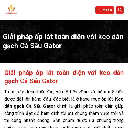
Bỏ
qua
Menu
nội
dung
Giải pháp ốp lát toàn diện với keo dán
gạch Cá Sấu Gator
Giải pháp ốp lát toàn diện với keo dán
gạch Cá Sấu Gator
Trong xây dựng hiện đại, yếu tố bền vững và thẩm mỹ luôn
được đặt lên hàng đầu, đặc biệt là ở hạng mục ốp lát.
Keo
dán gạch Cá Sấu Gator
chính là giải pháp toàn diện giúp
công trình đạt độ bám dính tối ưu, chống thấm vượt trội và
thi công nhanh chóng. Sản phẩm được ưa chuộng trong
nhiều công trình dân dụng và thương mại nhờ chất lượng