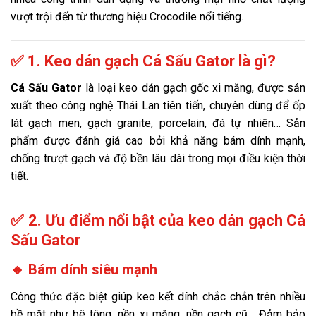
vượt trội đến từ thương hiệu Crocodile nổi tiếng.
✅ 1. Keo dán gạch Cá Sấu Gator là gì?
Cá Sấu Gator
là loại keo dán gạch gốc xi măng, được sản
xuất theo công nghệ Thái Lan tiên tiến, chuyên dùng để ốp
lát gạch men, gạch granite, porcelain, đá tự nhiên… Sản
phẩm được đánh giá cao bởi khả năng bám dính mạnh,
chống trượt gạch và độ bền lâu dài trong mọi điều kiện thời
tiết.
✅ 2. Ưu điểm nổi bật của keo dán gạch Cá
Sấu Gator
🔸 Bám dính siêu mạnh
Công thức đặc biệt giúp keo kết dính chắc chắn trên nhiều
bề mặt như bê tông, nền xi măng, nền gạch cũ… Đảm bảo