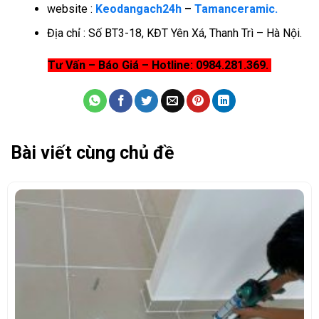
website :
Keodangach24h
–
Tamanceramic.
Địa chỉ : Số BT3-18, KĐT Yên Xá, Thanh Trì – Hà Nội.
Tư Vấn – Báo Giá – Hotline: 0984.281.369.
Bài viết cùng chủ đề