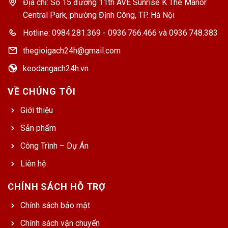
Địa chỉ: Số 15 đường 11th AVE Sunrise K The Manor
Central Park, phường Định Công, TP. Hà Nội
Hotline: 0984.281.369 - 0936.766.466 và 0936.748.383
thegioigach24h@gmail.com
keodangach24h.vn
VỀ CHÚNG TÔI
Giới thiệu
Sản phẩm
Công Trình – Dự Án
Liên hệ
CHÍNH SÁCH HỖ TRỢ
Chính sách bảo mật
Chính sách vận chuyển